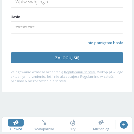
Hasło
nie pamiętam hasła
ZALOGUJ SIĘ
Zalogowanie oznacza akceptację
Regulaminu serwisu
Wykop.pl w jego
aktualnym brzmieniu. Jeśli nie akceptujesz Regulaminu w całości,
prosimy o niekorzystanie z serwisu.
Główna
Wykopalisko
Hity
Mikroblog