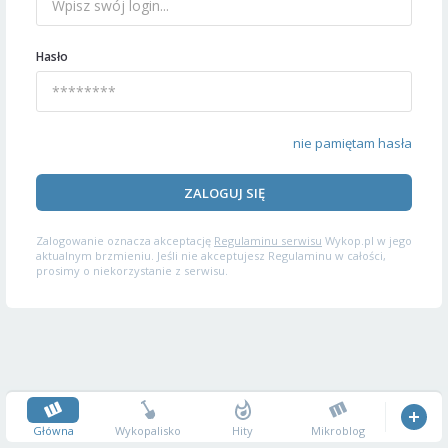
Hasło
nie pamiętam hasła
ZALOGUJ SIĘ
Zalogowanie oznacza akceptację
Regulaminu serwisu
Wykop.pl w jego
aktualnym brzmieniu. Jeśli nie akceptujesz Regulaminu w całości,
prosimy o niekorzystanie z serwisu.
Główna
Wykopalisko
Hity
Mikroblog