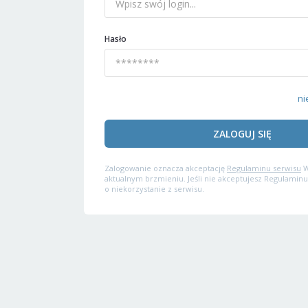
Hasło
ni
ZALOGUJ SIĘ
Zalogowanie oznacza akceptację
Regulaminu serwisu
W
aktualnym brzmieniu. Jeśli nie akceptujesz Regulaminu
o niekorzystanie z serwisu.