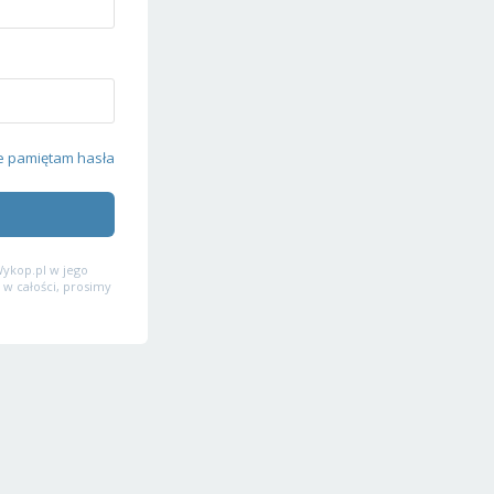
e pamiętam hasła
ykop.pl w jego
 w całości, prosimy