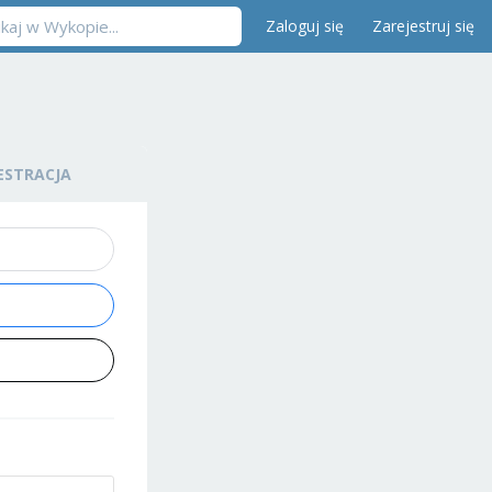
Zaloguj się
Zarejestruj się
ESTRACJA