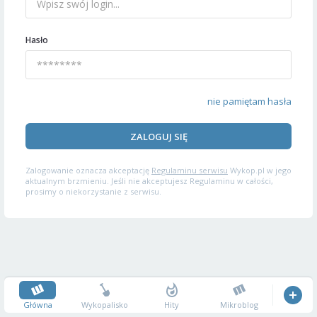
Hasło
nie pamiętam hasła
ZALOGUJ SIĘ
Zalogowanie oznacza akceptację
Regulaminu serwisu
Wykop.pl w jego
aktualnym brzmieniu. Jeśli nie akceptujesz Regulaminu w całości,
prosimy o niekorzystanie z serwisu.
Główna
Wykopalisko
Hity
Mikroblog