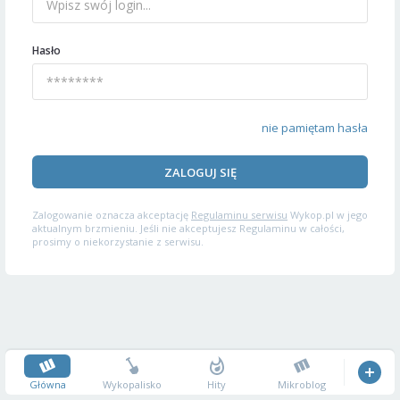
Hasło
nie pamiętam hasła
ZALOGUJ SIĘ
Zalogowanie oznacza akceptację
Regulaminu serwisu
Wykop.pl w jego
aktualnym brzmieniu. Jeśli nie akceptujesz Regulaminu w całości,
prosimy o niekorzystanie z serwisu.
Główna
Wykopalisko
Hity
Mikroblog