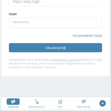
Hasło
nie pamiętam hasła
ZALOGUJ SIĘ
Zalogowanie oznacza akceptację
Regulaminu serwisu
Wykop.pl w jego
aktualnym brzmieniu. Jeśli nie akceptujesz Regulaminu w całości,
prosimy o niekorzystanie z serwisu.
Główna
Wykopalisko
Hity
Mikroblog