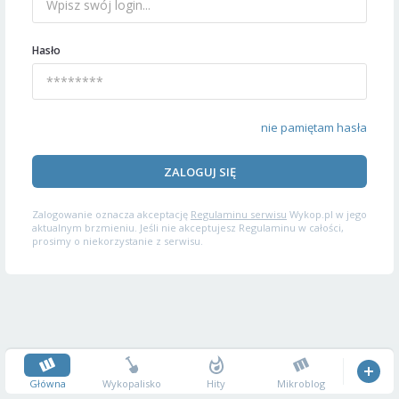
Hasło
nie pamiętam hasła
ZALOGUJ SIĘ
Zalogowanie oznacza akceptację
Regulaminu serwisu
Wykop.pl w jego
aktualnym brzmieniu. Jeśli nie akceptujesz Regulaminu w całości,
prosimy o niekorzystanie z serwisu.
Główna
Wykopalisko
Hity
Mikroblog