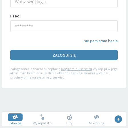
Hasło
nie pamiętam hasła
ZALOGUJ SIĘ
Zalogowanie oznacza akceptację
Regulaminu serwisu
Wykop.pl w jego
aktualnym brzmieniu. Jeśli nie akceptujesz Regulaminu w całości,
prosimy o niekorzystanie z serwisu.
Główna
Wykopalisko
Hity
Mikroblog