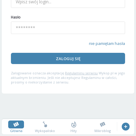
Hasło
nie pamiętam hasła
ZALOGUJ SIĘ
Zalogowanie oznacza akceptację
Regulaminu serwisu
Wykop.pl w jego
aktualnym brzmieniu. Jeśli nie akceptujesz Regulaminu w całości,
prosimy o niekorzystanie z serwisu.
Główna
Wykopalisko
Hity
Mikroblog