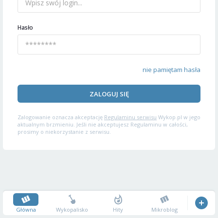
Hasło
nie pamiętam hasła
ZALOGUJ SIĘ
Zalogowanie oznacza akceptację
Regulaminu serwisu
Wykop.pl w jego
aktualnym brzmieniu. Jeśli nie akceptujesz Regulaminu w całości,
prosimy o niekorzystanie z serwisu.
Główna
Wykopalisko
Hity
Mikroblog