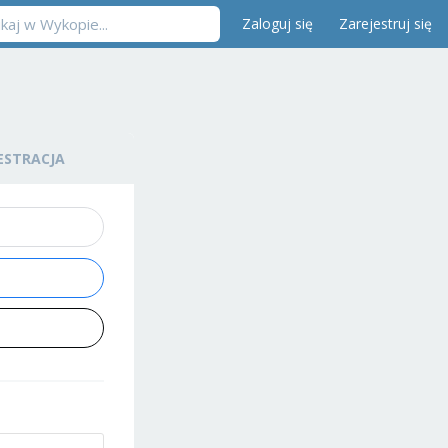
Zaloguj się
Zarejestruj się
ESTRACJA