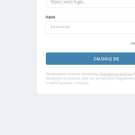
Hasło
ni
ZALOGUJ SIĘ
Zalogowanie oznacza akceptację
Regulaminu serwisu
W
aktualnym brzmieniu. Jeśli nie akceptujesz Regulaminu
o niekorzystanie z serwisu.