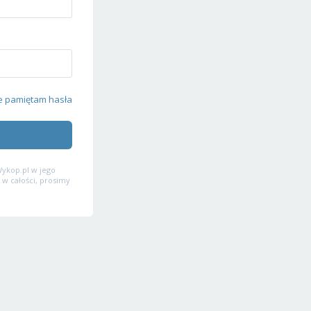
e pamiętam hasła
ykop.pl w jego
 w całości, prosimy