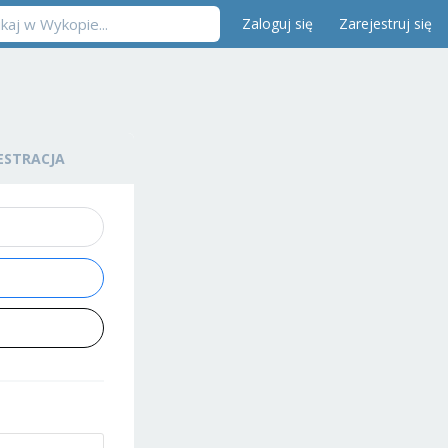
Zaloguj się
Zarejestruj się
ESTRACJA