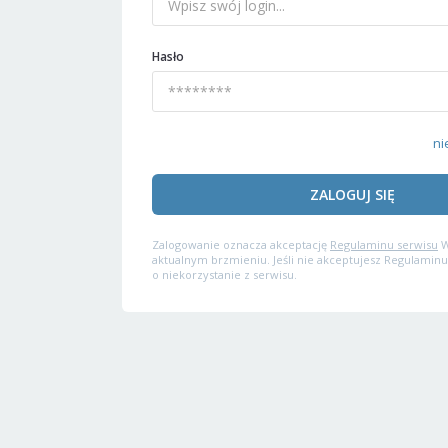
Hasło
ni
ZALOGUJ SIĘ
Zalogowanie oznacza akceptację
Regulaminu serwisu
W
aktualnym brzmieniu. Jeśli nie akceptujesz Regulaminu
o niekorzystanie z serwisu.