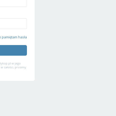
e pamiętam hasła
ykop.pl w jego
 w całości, prosimy