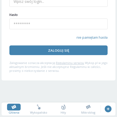
Hasło
nie pamiętam hasła
ZALOGUJ SIĘ
Zalogowanie oznacza akceptację
Regulaminu serwisu
Wykop.pl w jego
aktualnym brzmieniu. Jeśli nie akceptujesz Regulaminu w całości,
prosimy o niekorzystanie z serwisu.
Główna
Wykopalisko
Hity
Mikroblog