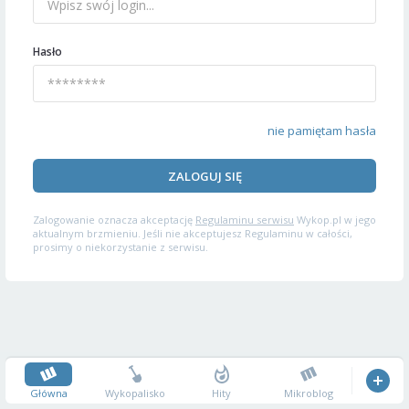
Hasło
nie pamiętam hasła
ZALOGUJ SIĘ
Zalogowanie oznacza akceptację
Regulaminu serwisu
Wykop.pl w jego
aktualnym brzmieniu. Jeśli nie akceptujesz Regulaminu w całości,
prosimy o niekorzystanie z serwisu.
Główna
Wykopalisko
Hity
Mikroblog