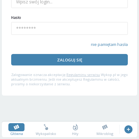
Hasło
nie pamiętam hasła
ZALOGUJ SIĘ
Zalogowanie oznacza akceptację
Regulaminu serwisu
Wykop.pl w jego
aktualnym brzmieniu. Jeśli nie akceptujesz Regulaminu w całości,
prosimy o niekorzystanie z serwisu.
Główna
Wykopalisko
Hity
Mikroblog