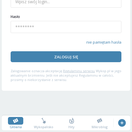
Hasło
nie pamiętam hasła
ZALOGUJ SIĘ
Zalogowanie oznacza akceptację
Regulaminu serwisu
Wykop.pl w jego
aktualnym brzmieniu. Jeśli nie akceptujesz Regulaminu w całości,
prosimy o niekorzystanie z serwisu.
Główna
Wykopalisko
Hity
Mikroblog