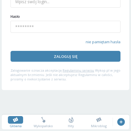
Hasło
nie pamiętam hasła
ZALOGUJ SIĘ
Zalogowanie oznacza akceptację
Regulaminu serwisu
Wykop.pl w jego
aktualnym brzmieniu. Jeśli nie akceptujesz Regulaminu w całości,
prosimy o niekorzystanie z serwisu.
Główna
Wykopalisko
Hity
Mikroblog