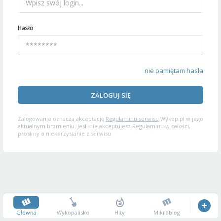
Hasło
nie pamiętam hasła
ZALOGUJ SIĘ
Zalogowanie oznacza akceptację
Regulaminu serwisu
Wykop.pl w jego
aktualnym brzmieniu. Jeśli nie akceptujesz Regulaminu w całości,
prosimy o niekorzystanie z serwisu.
Główna
Wykopalisko
Hity
Mikroblog