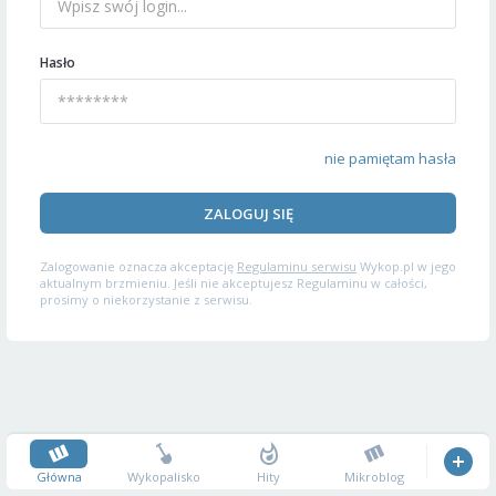
Hasło
nie pamiętam hasła
ZALOGUJ SIĘ
Zalogowanie oznacza akceptację
Regulaminu serwisu
Wykop.pl w jego
aktualnym brzmieniu. Jeśli nie akceptujesz Regulaminu w całości,
prosimy o niekorzystanie z serwisu.
Główna
Wykopalisko
Hity
Mikroblog