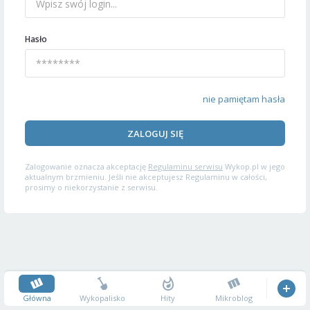
Hasło
nie pamiętam hasła
ZALOGUJ SIĘ
Zalogowanie oznacza akceptację
Regulaminu serwisu
Wykop.pl w jego
aktualnym brzmieniu. Jeśli nie akceptujesz Regulaminu w całości,
prosimy o niekorzystanie z serwisu.
Główna
Wykopalisko
Hity
Mikroblog