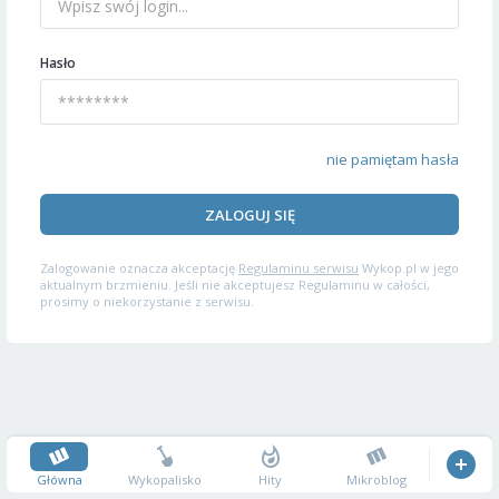
Hasło
nie pamiętam hasła
ZALOGUJ SIĘ
Zalogowanie oznacza akceptację
Regulaminu serwisu
Wykop.pl w jego
aktualnym brzmieniu. Jeśli nie akceptujesz Regulaminu w całości,
prosimy o niekorzystanie z serwisu.
Główna
Wykopalisko
Hity
Mikroblog