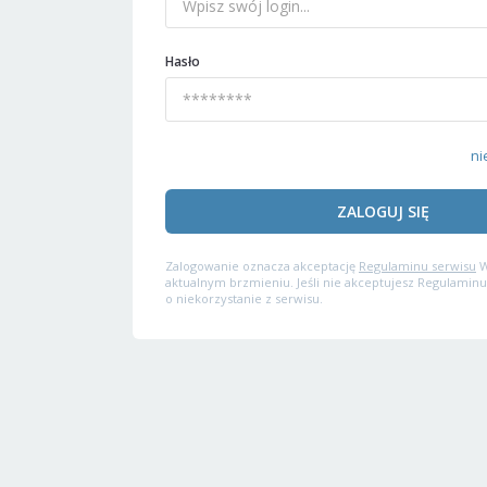
Hasło
ni
ZALOGUJ SIĘ
Zalogowanie oznacza akceptację
Regulaminu serwisu
W
aktualnym brzmieniu. Jeśli nie akceptujesz Regulaminu
o niekorzystanie z serwisu.