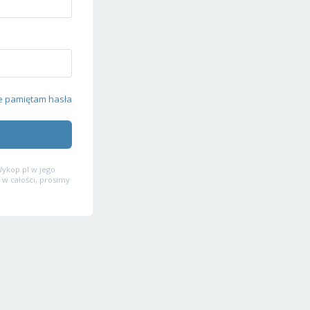
e pamiętam hasła
ykop.pl w jego
 w całości, prosimy