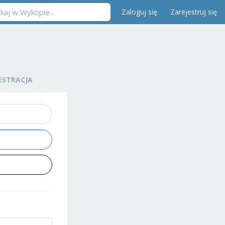
Zaloguj się
Zarejestruj się
ESTRACJA