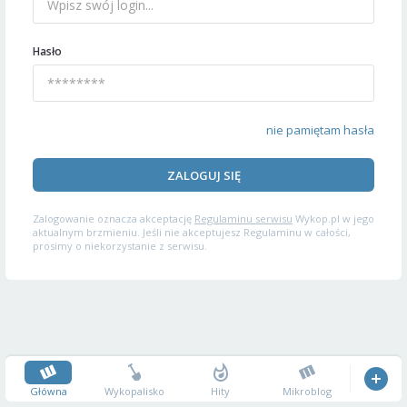
Hasło
nie pamiętam hasła
ZALOGUJ SIĘ
Zalogowanie oznacza akceptację
Regulaminu serwisu
Wykop.pl w jego
aktualnym brzmieniu. Jeśli nie akceptujesz Regulaminu w całości,
prosimy o niekorzystanie z serwisu.
Główna
Wykopalisko
Hity
Mikroblog