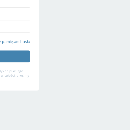
e pamiętam hasła
ykop.pl w jego
 w całości, prosimy