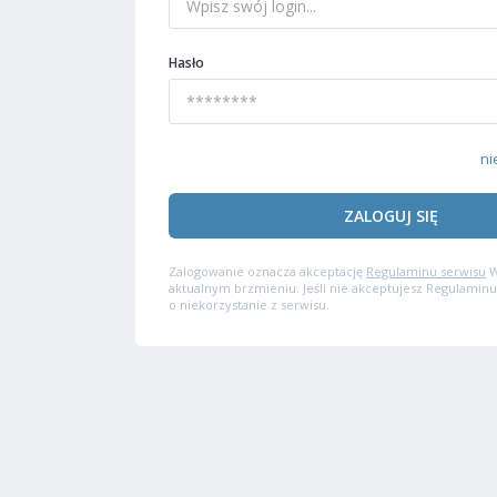
Hasło
ni
ZALOGUJ SIĘ
Zalogowanie oznacza akceptację
Regulaminu serwisu
W
aktualnym brzmieniu. Jeśli nie akceptujesz Regulaminu
o niekorzystanie z serwisu.