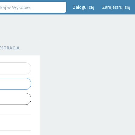
Zaloguj się
Zarejestruj się
ESTRACJA