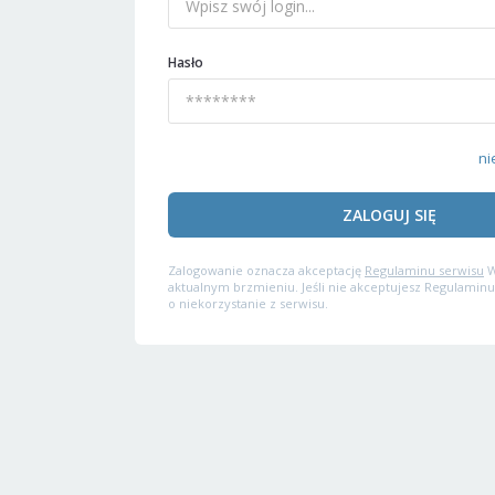
Hasło
ni
ZALOGUJ SIĘ
Zalogowanie oznacza akceptację
Regulaminu serwisu
W
aktualnym brzmieniu. Jeśli nie akceptujesz Regulaminu
o niekorzystanie z serwisu.