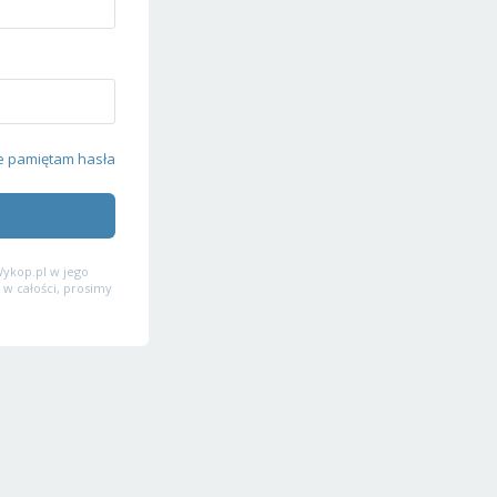
e pamiętam hasła
ykop.pl w jego
 w całości, prosimy