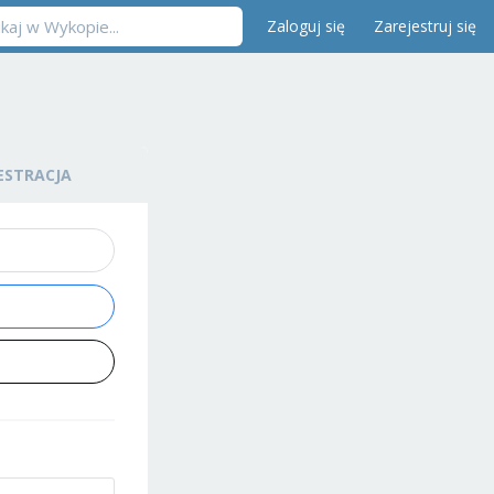
Zaloguj się
Zarejestruj się
ESTRACJA