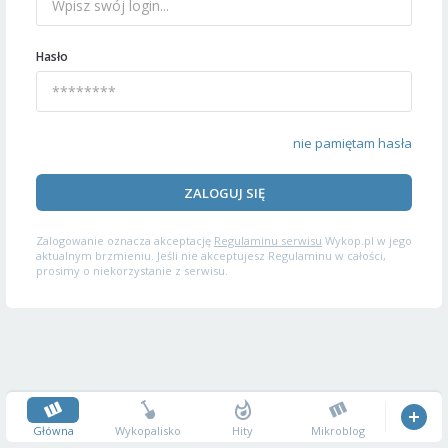
Hasło
nie pamiętam hasła
ZALOGUJ SIĘ
Zalogowanie oznacza akceptację
Regulaminu serwisu
Wykop.pl w jego
aktualnym brzmieniu. Jeśli nie akceptujesz Regulaminu w całości,
prosimy o niekorzystanie z serwisu.
Główna
Wykopalisko
Hity
Mikroblog