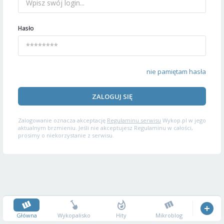
Hasło
nie pamiętam hasła
ZALOGUJ SIĘ
Zalogowanie oznacza akceptację
Regulaminu serwisu
Wykop.pl w jego
aktualnym brzmieniu. Jeśli nie akceptujesz Regulaminu w całości,
prosimy o niekorzystanie z serwisu.
Główna
Wykopalisko
Hity
Mikroblog