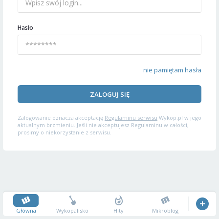
Hasło
nie pamiętam hasła
ZALOGUJ SIĘ
Zalogowanie oznacza akceptację
Regulaminu serwisu
Wykop.pl w jego
aktualnym brzmieniu. Jeśli nie akceptujesz Regulaminu w całości,
prosimy o niekorzystanie z serwisu.
Główna
Wykopalisko
Hity
Mikroblog