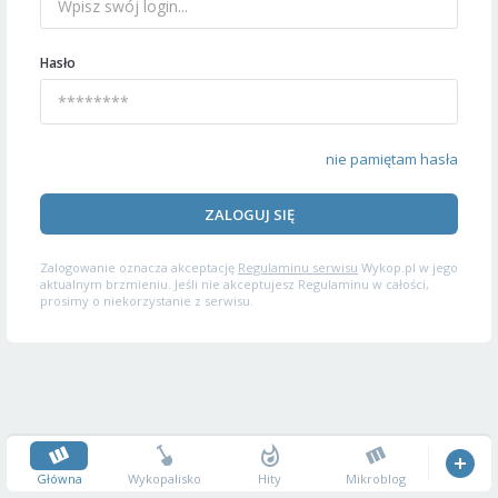
Hasło
nie pamiętam hasła
ZALOGUJ SIĘ
Zalogowanie oznacza akceptację
Regulaminu serwisu
Wykop.pl w jego
aktualnym brzmieniu. Jeśli nie akceptujesz Regulaminu w całości,
prosimy o niekorzystanie z serwisu.
Główna
Wykopalisko
Hity
Mikroblog