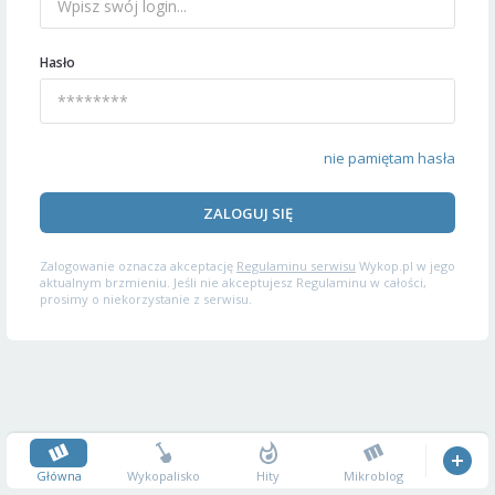
Hasło
nie pamiętam hasła
ZALOGUJ SIĘ
Zalogowanie oznacza akceptację
Regulaminu serwisu
Wykop.pl w jego
aktualnym brzmieniu. Jeśli nie akceptujesz Regulaminu w całości,
prosimy o niekorzystanie z serwisu.
Główna
Wykopalisko
Hity
Mikroblog