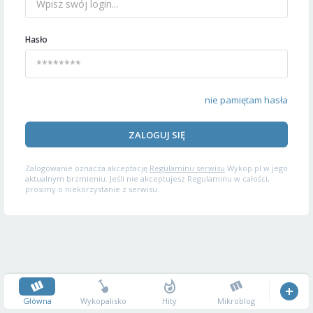
Hasło
nie pamiętam hasła
ZALOGUJ SIĘ
Zalogowanie oznacza akceptację
Regulaminu serwisu
Wykop.pl w jego
aktualnym brzmieniu. Jeśli nie akceptujesz Regulaminu w całości,
prosimy o niekorzystanie z serwisu.
Główna
Wykopalisko
Hity
Mikroblog