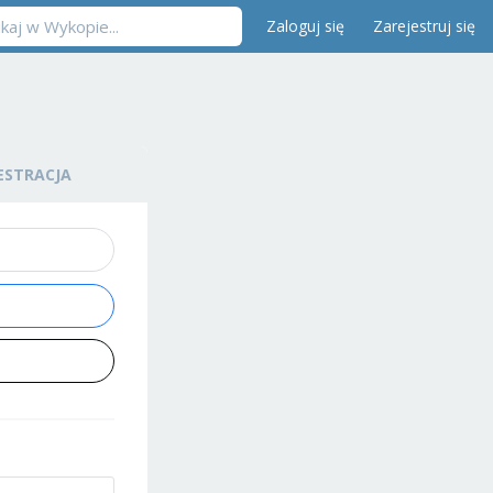
Zaloguj się
Zarejestruj się
ESTRACJA