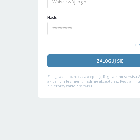
Hasło
ni
ZALOGUJ SIĘ
Zalogowanie oznacza akceptację
Regulaminu serwisu
W
aktualnym brzmieniu. Jeśli nie akceptujesz Regulaminu
o niekorzystanie z serwisu.