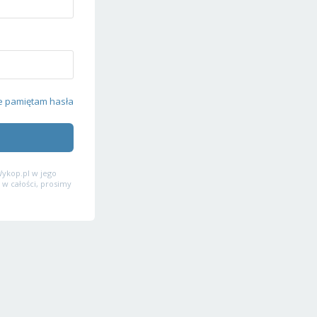
e pamiętam hasła
ykop.pl w jego
 w całości, prosimy