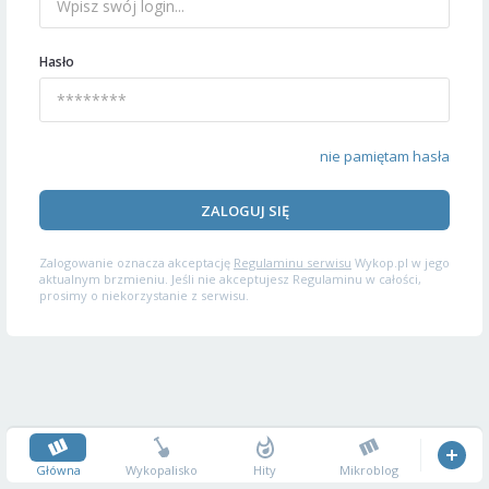
Hasło
nie pamiętam hasła
ZALOGUJ SIĘ
Zalogowanie oznacza akceptację
Regulaminu serwisu
Wykop.pl w jego
aktualnym brzmieniu. Jeśli nie akceptujesz Regulaminu w całości,
prosimy o niekorzystanie z serwisu.
Główna
Wykopalisko
Hity
Mikroblog