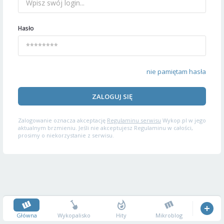
Hasło
nie pamiętam hasła
ZALOGUJ SIĘ
Zalogowanie oznacza akceptację
Regulaminu serwisu
Wykop.pl w jego
aktualnym brzmieniu. Jeśli nie akceptujesz Regulaminu w całości,
prosimy o niekorzystanie z serwisu.
Główna
Wykopalisko
Hity
Mikroblog