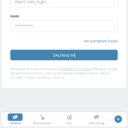
Hasło
nie pamiętam hasła
ZALOGUJ SIĘ
Zalogowanie oznacza akceptację
Regulaminu serwisu
Wykop.pl w jego
aktualnym brzmieniu. Jeśli nie akceptujesz Regulaminu w całości,
prosimy o niekorzystanie z serwisu.
Główna
Wykopalisko
Hity
Mikroblog