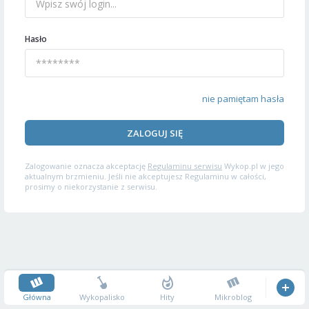
Hasło
nie pamiętam hasła
ZALOGUJ SIĘ
Zalogowanie oznacza akceptację
Regulaminu serwisu
Wykop.pl w jego
aktualnym brzmieniu. Jeśli nie akceptujesz Regulaminu w całości,
prosimy o niekorzystanie z serwisu.
Główna
Wykopalisko
Hity
Mikroblog