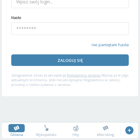
Hasło
nie pamiętam hasła
ZALOGUJ SIĘ
Zalogowanie oznacza akceptację
Regulaminu serwisu
Wykop.pl w jego
aktualnym brzmieniu. Jeśli nie akceptujesz Regulaminu w całości,
prosimy o niekorzystanie z serwisu.
Główna
Wykopalisko
Hity
Mikroblog