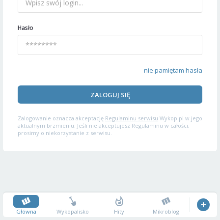
Hasło
nie pamiętam hasła
ZALOGUJ SIĘ
Zalogowanie oznacza akceptację
Regulaminu serwisu
Wykop.pl w jego
aktualnym brzmieniu. Jeśli nie akceptujesz Regulaminu w całości,
prosimy o niekorzystanie z serwisu.
Główna
Wykopalisko
Hity
Mikroblog