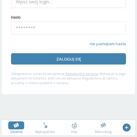
Hasło
nie pamiętam hasła
ZALOGUJ SIĘ
Zalogowanie oznacza akceptację
Regulaminu serwisu
Wykop.pl w jego
aktualnym brzmieniu. Jeśli nie akceptujesz Regulaminu w całości,
prosimy o niekorzystanie z serwisu.
Główna
Wykopalisko
Hity
Mikroblog