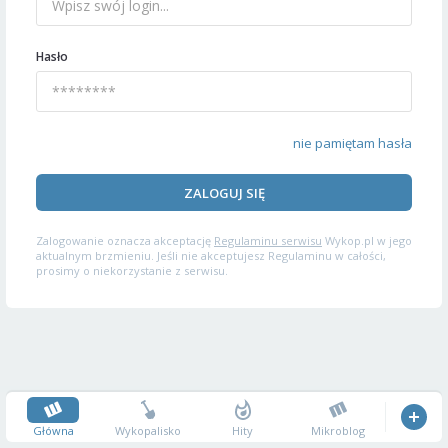
Hasło
nie pamiętam hasła
ZALOGUJ SIĘ
Zalogowanie oznacza akceptację
Regulaminu serwisu
Wykop.pl w jego
aktualnym brzmieniu. Jeśli nie akceptujesz Regulaminu w całości,
prosimy o niekorzystanie z serwisu.
Główna
Wykopalisko
Hity
Mikroblog