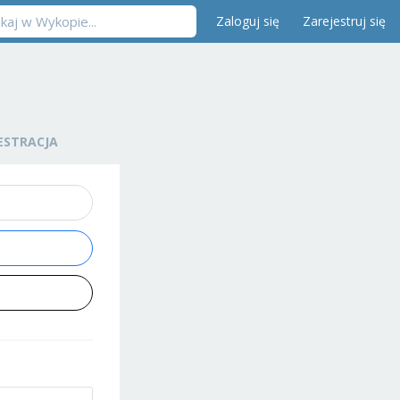
Zaloguj się
Zarejestruj się
ESTRACJA