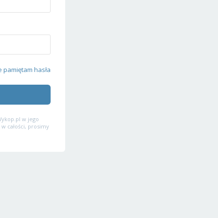
e pamiętam hasła
ykop.pl w jego
 w całości, prosimy