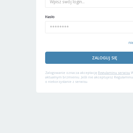
Hasło
ni
ZALOGUJ SIĘ
Zalogowanie oznacza akceptację
Regulaminu serwisu
W
aktualnym brzmieniu. Jeśli nie akceptujesz Regulaminu
o niekorzystanie z serwisu.