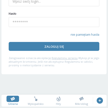
Hasło
nie pamiętam hasła
ZALOGUJ SIĘ
Zalogowanie oznacza akceptację
Regulaminu serwisu
Wykop.pl w jego
aktualnym brzmieniu. Jeśli nie akceptujesz Regulaminu w całości,
prosimy o niekorzystanie z serwisu.
Główna
Wykopalisko
Hity
Mikroblog