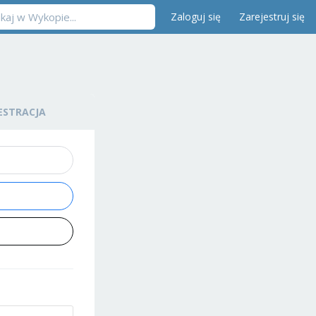
Zaloguj się
Zarejestruj się
ESTRACJA