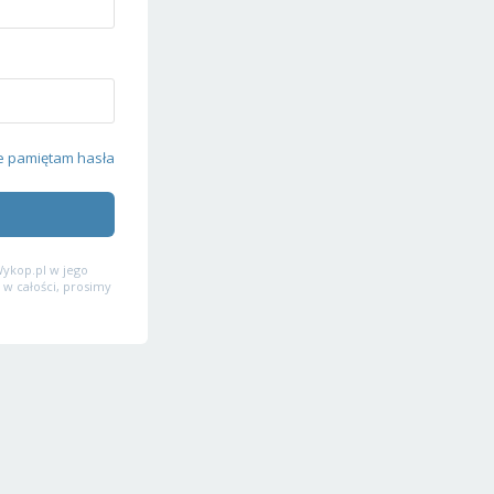
e pamiętam hasła
ykop.pl w jego
 w całości, prosimy