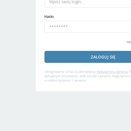
Hasło
ni
ZALOGUJ SIĘ
Zalogowanie oznacza akceptację
Regulaminu serwisu
W
aktualnym brzmieniu. Jeśli nie akceptujesz Regulaminu
o niekorzystanie z serwisu.