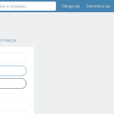
Zaloguj się
Zarejestruj się
ESTRACJA