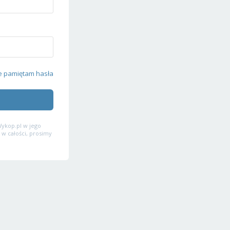
e pamiętam hasła
ykop.pl w jego
 w całości, prosimy