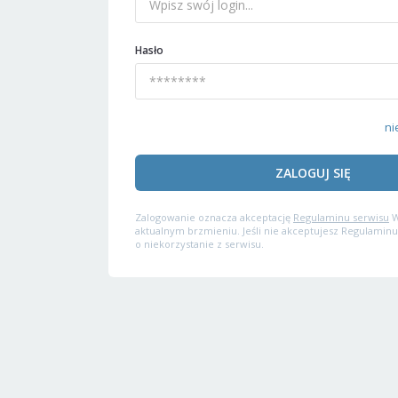
Hasło
ni
ZALOGUJ SIĘ
Zalogowanie oznacza akceptację
Regulaminu serwisu
W
aktualnym brzmieniu. Jeśli nie akceptujesz Regulaminu
o niekorzystanie z serwisu.