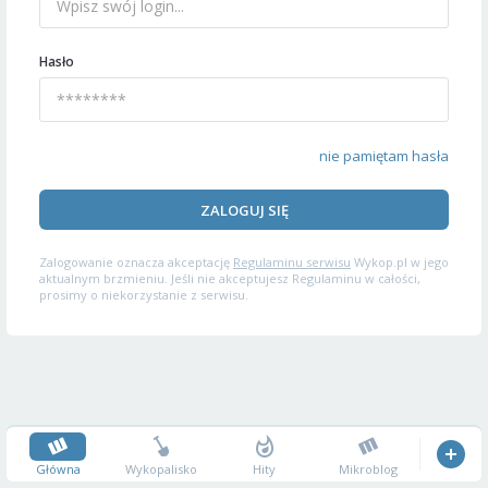
Hasło
nie pamiętam hasła
ZALOGUJ SIĘ
Zalogowanie oznacza akceptację
Regulaminu serwisu
Wykop.pl w jego
aktualnym brzmieniu. Jeśli nie akceptujesz Regulaminu w całości,
prosimy o niekorzystanie z serwisu.
Główna
Wykopalisko
Hity
Mikroblog