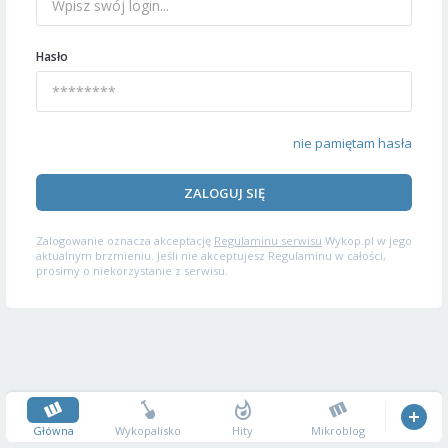
Hasło
nie pamiętam hasła
ZALOGUJ SIĘ
Zalogowanie oznacza akceptację
Regulaminu serwisu
Wykop.pl w jego
aktualnym brzmieniu. Jeśli nie akceptujesz Regulaminu w całości,
prosimy o niekorzystanie z serwisu.
Główna
Wykopalisko
Hity
Mikroblog