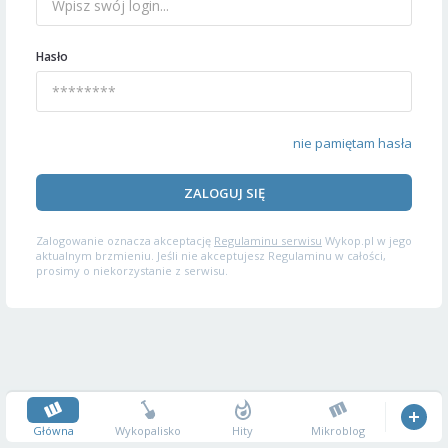
Hasło
nie pamiętam hasła
ZALOGUJ SIĘ
Zalogowanie oznacza akceptację
Regulaminu serwisu
Wykop.pl w jego
aktualnym brzmieniu. Jeśli nie akceptujesz Regulaminu w całości,
prosimy o niekorzystanie z serwisu.
Główna
Wykopalisko
Hity
Mikroblog