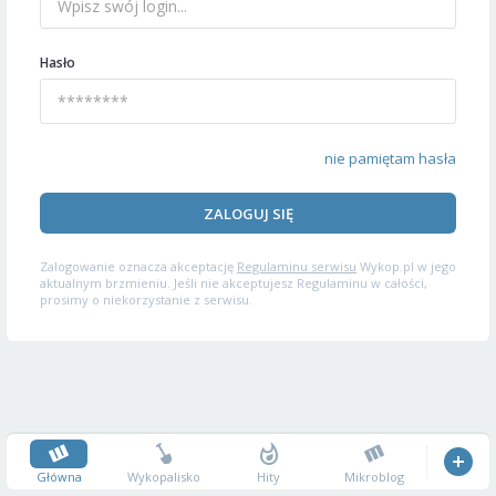
Hasło
nie pamiętam hasła
ZALOGUJ SIĘ
Zalogowanie oznacza akceptację
Regulaminu serwisu
Wykop.pl w jego
aktualnym brzmieniu. Jeśli nie akceptujesz Regulaminu w całości,
prosimy o niekorzystanie z serwisu.
Główna
Wykopalisko
Hity
Mikroblog