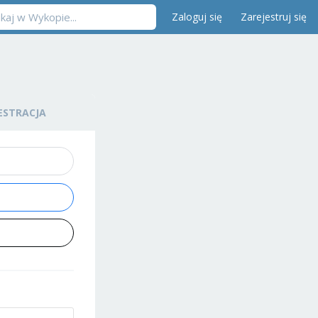
Zaloguj się
Zarejestruj się
ESTRACJA