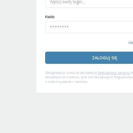
Hasło
ni
ZALOGUJ SIĘ
Zalogowanie oznacza akceptację
Regulaminu serwisu
W
aktualnym brzmieniu. Jeśli nie akceptujesz Regulaminu
o niekorzystanie z serwisu.