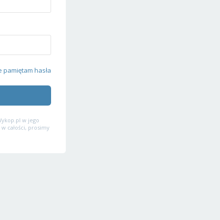
e pamiętam hasła
ykop.pl w jego
 w całości, prosimy