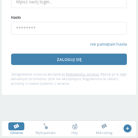
Hasło
nie pamiętam hasła
ZALOGUJ SIĘ
Zalogowanie oznacza akceptację
Regulaminu serwisu
Wykop.pl w jego
aktualnym brzmieniu. Jeśli nie akceptujesz Regulaminu w całości,
prosimy o niekorzystanie z serwisu.
Główna
Wykopalisko
Hity
Mikroblog